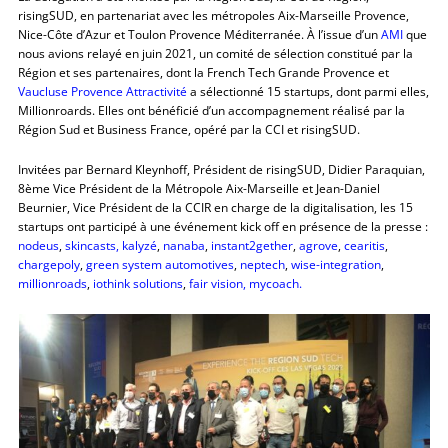
risingSUD, en partenariat avec les métropoles Aix-Marseille Provence,
Nice-Côte d’Azur et Toulon Provence Méditerranée. À l’issue d’un
AMI
que
nous avions relayé en juin 2021, un comité de sélection constitué par la
Région et ses partenaires, dont la French Tech Grande Provence et
Vaucluse Provence Attractivité
a sélectionné 15 startups, dont parmi elles,
Millionroards. Elles ont bénéficié d’un accompagnement réalisé par la
Région Sud et Business France, opéré par la CCI et risingSUD.
Invitées par Bernard Kleynhoff, Président de risingSUD, Didier Paraquian,
8ème Vice Président de la Métropole Aix-Marseille et Jean-Daniel
Beurnier, Vice Président de la CCIR en charge de la digitalisation, les 15
startups ont participé à une événement kick off en présence de la presse :
nodeus
,
skincasts,
kalyzé
,
nanaba
,
instant2gether
,
agrove
,
cearitis
,
chargepoly
,
green system automotives
,
neptech
,
wise-integration
,
millionroads
,
iothink solutions
,
fair vision,
mycoach.