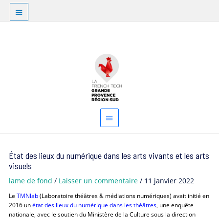
Aller
Au
au
dessus
contenu
Menu
de
principal
l'en-
tête
Navigation
État des lieux du numérique dans les arts vivants et les arts
des
visuels
articles
lame de fond
/
Laisser un commentaire
/
11 janvier 2022
Le
TMNlab
(Laboratoire théâtres & médiations numériques) avait initié en
2016 un
état des lieux du numérique dans les théâtres
, une enquête
nationale, avec le soutien du Ministère de la Culture sous la direction