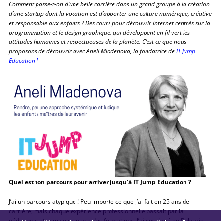
Comment passe-t-on d’une belle carrière dans un grand groupe à la création
d’une startup dont la vocation est d’apporter une culture numérique, créative
et responsable aux enfants ? Des cours pour découvrir internet centrés sur la
programmation et le design graphique, qui développent en fil vert les
attitudes humaines et respectueuses de la planète. C’est ce que nous
proposons de découvrir avec Aneli Mladenova, la fondatrice de
IT Jump
Education !
Quel est ton parcours pour arriver jusqu’à IT Jump Education ?
J’ai un parcours atypique ! Peu importe ce que j’ai fait en 25 ans de
carrière, mais chaque expérience professionnelle passait par la
pédagogie et la mise en place des formations. J’ai enseigné en Bulgarie