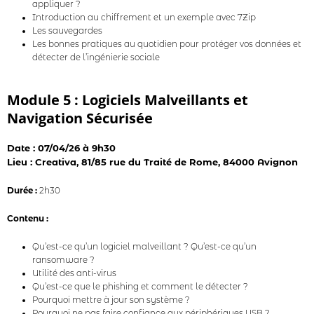
appliquer ?
Introduction au chiffrement et un exemple avec 7Zip
Les sauvegardes
Les bonnes pratiques au quotidien pour protéger vos données et
détecter de l’ingénierie sociale
Module 5 : Logiciels Malveillants et
Navigation Sécurisée
Date : 07/04/26 à 9h30
Lieu : Creativa, 81/85 rue du Traité de Rome, 84000 Avignon
Durée :
2h30
Contenu :
Qu’est-ce qu’un logiciel malveillant ? Qu’est-ce qu’un
ransomware ?
Utilité des anti-virus
Qu’est-ce que le phishing et comment le détecter ?
Pourquoi mettre à jour son système ?
Pourquoi ne pas faire confiance aux périphériques USB ?