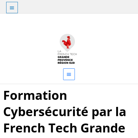
Aller
Au
au
dessus
contenu
Menu
de
principal
l'en-
tête
Formation
Cybersécurité par la
French Tech Grande