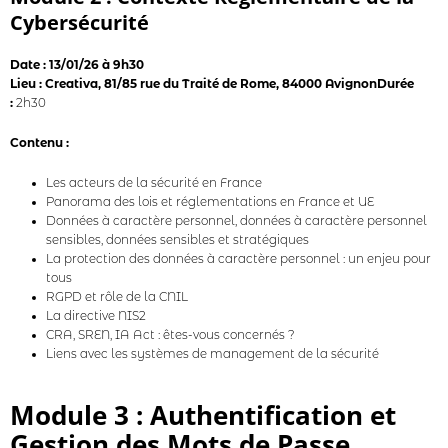
Cybersécurité
Date : 13/01/26 à 9h30
Lieu : Creativa, 81/85 rue du Traité de Rome, 84000 AvignonDurée
:
2h30
Contenu :
Les acteurs de la sécurité en France
Panorama des lois et réglementations en France et UE
Données à caractère personnel, données à caractère personnel
sensibles, données sensibles et stratégiques
La protection des données à caractère personnel : un enjeu pour
tous
RGPD et rôle de la CNIL
La directive NIS2
CRA, SREN, IA Act : êtes-vous concernés ?
Liens avec les systèmes de management de la sécurité
Module 3 : Authentification et
Gestion des Mots de Passe