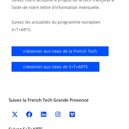
l’aide de notre lettre d’information mensuelle.
Suivez les actualités du programme européen
S+T+ARTS.
s'abonner aux news de la French Tech
s'abonner aux news de S+T+ARTS
Suivez la French Tech Grande Provence
X
F
L
I
V
-
a
i
n
i
t
c
n
s
m
Suivez S+T+ARTS