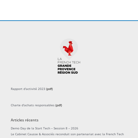
e
k
n
a
w
e
k
t
c
r
m
i
b
e
a
k
t
o
d
g
r
t
o
i
r
e
k
n
a
r
m
Rapport d'activité 2023
(pdf)
Charte d'achats responsables
(pdf)
Articles récents
Demo Day de la Start Tech – Session 8 – 2026
Le Cabinet Causse & Associés reconduit son partenariat avec la French Tech