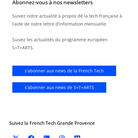
Abonnez-vous à nos newsletters
Suivez notre actualité à propos de la tech française à
l’aide de notre lettre d’information mensuelle.
Suivez les actualités du programme européen
S+T+ARTS.
s'abonner aux news de la French Tech
s'abonner aux news de S+T+ARTS
Suivez la French Tech Grande Provence
X
F
L
I
V