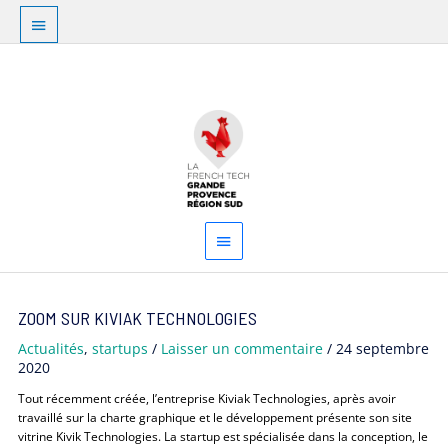
Aller
Au
au
dessus
contenu
Menu
de
principal
l'en-
tête
Navigation
ZOOM SUR KIVIAK TECHNOLOGIES
des
articles
Actualités
,
startups
/
Laisser un commentaire
/
24 septembre
2020
Tout récemment créée, l’entreprise Kiviak Technologies, après avoir
travaillé sur la charte graphique et le développement présente son site
vitrine Kivik Technologies. La startup est spécialisée dans la conception, le