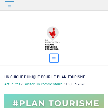
Aller
Au
au
dessus
contenu
Menu
de
principal
l'en-
tête
Navigation
UN GUICHET UNIQUE POUR LE PLAN TOURISME
des
articles
Actualités
/
Laisser un commentaire
/
15 juin 2020