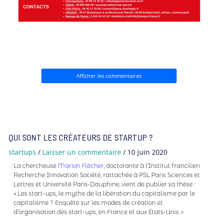
Afficher les commentaires
QUI SONT LES CRÉATEURS DE STARTUP ?
startups
/
Laisser un commentaire
/
10 juin 2020
La chercheuse
Marion Flécher
, doctorante à l’Institut francilien
Recherche Innovation Société, rattachée à PSL Paris Sciences et
Lettres et Université Paris-Dauphine, vient de publier sa thèse :
« Les start-ups, le mythe de la libération du capitalisme par le
capitalisme ? Enquête sur les modes de création et
d’organisation des start-ups, en France et aux États-Unis. »