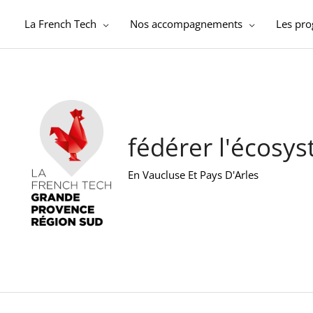
Aller
au
La French Tech
Nos accompagnements
Les pr
contenu
fédérer l'écosy
En Vaucluse Et Pays D'Arles