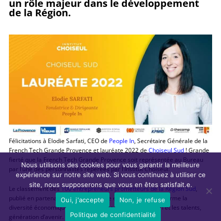
un rôle majeur dans le développement
de la Région.
Félicitations à Elodie Sarfati, CEO de
People In
, Secrétaire Générale de la
French Tech Grande Provence et lauréate 2022 de
Choiseul Sud
! Grande
fierté que la French Tech Grande Provence soit représentée au Bureau
Nous utilisons des cookies pour vous garantir la meilleure
par l’une des personnalités repérées par l’Institut Choiseul.
expérience sur notre site web. Si vous continuez à utiliser ce
site, nous supposerons que vous en êtes satisfait.e.
Le classement des
100 entrepreneurs prometteurs de la Région Sud
,
publié en partenariat avec La Tribune et La Provence, confirme la
Oui, j'accepte
Non, je refuse
diversité économique et en dit beaucoup sur l’innovation et les talents,
Politique de confidentialité
génération d’avenir.