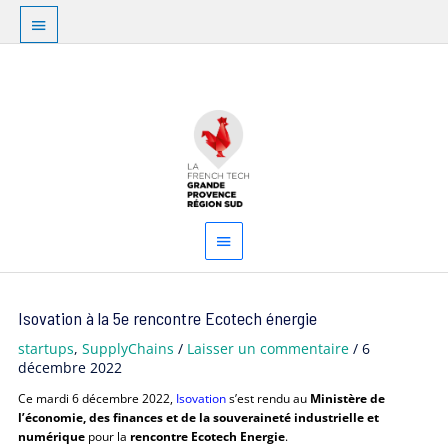
Aller
Au
au
dessus
contenu
Menu
de
principal
l'en-
tête
Navigation
Isovation à la 5e rencontre Ecotech énergie
des
articles
startups
,
SupplyChains
/
Laisser un commentaire
/
6
décembre 2022
Ce mardi 6 décembre 2022,
Isovation
s’est rendu au
Ministère de
l’économie, des finances et de la souveraineté industrielle et
numérique
pour la
rencontre Ecotech Energie
.