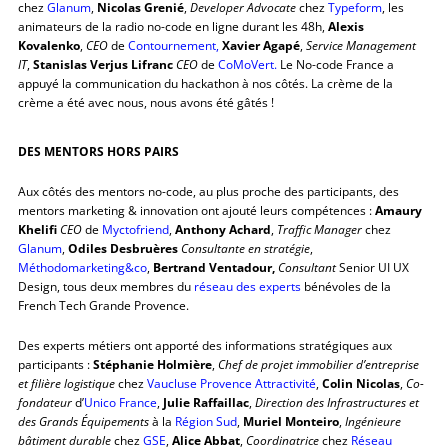
chez
Glanum
,
Nicolas Grenié
,
Developer Advocate
chez
Typeform
, les
animateurs de la radio no-code en ligne durant les 48h,
Alexis
Kovalenko
,
CEO
de
Contournement,
Xavier Agapé
,
Service Management
IT
,
Stanislas Verjus Lifranc
CEO
de
CoMoVert.
Le No-code France a
appuyé la communication du hackathon à nos côtés. La crème de la
crème a été avec nous, nous avons été gâtés !
DES MENTORS HORS PAIRS
Aux côtés des mentors no-code, au plus proche des participants, des
mentors marketing & innovation ont ajouté leurs compétences :
Amaury
Khelifi
CEO
de
Myctofriend
,
Anthony Achard
,
Traffic Manager
chez
Glanum
,
Odiles Desbruères
Consultante en stratégie
,
Méthodomarketing&co
,
Bertrand Ventadour,
Consultant
Senior UI UX
Design, tous deux membres du
réseau des experts
bénévoles de la
French Tech Grande Provence.
Des experts métiers ont apporté des informations stratégiques aux
participants :
Stéphanie Holmière
,
Chef de projet immobilier d’entreprise
et filière logistique
chez
Vaucluse Provence Attractivité
,
Colin Nicolas
,
Co-
fondateur
d’
Unico France
,
Julie Raffaillac
,
Direction des Infrastructures et
des Grands Équipements
à la
Région Sud
,
Muriel Monteiro
,
Ingénieure
bâtiment durable
chez
GSE
,
Alice Abbat
,
Coordinatrice
chez
Réseau