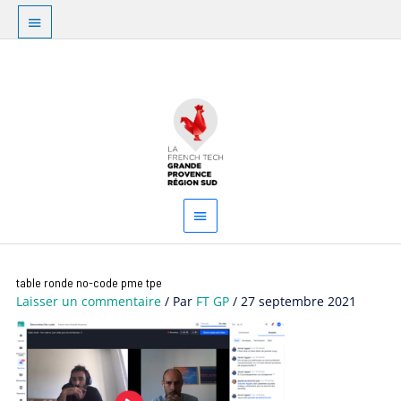
Aller
Au
au
dessus
contenu
Menu
de
principal
l'en-
tête
Navigation
table ronde no-code pme tpe
des
Laisser un commentaire
/ Par
FT GP
/
27 septembre 2021
articles