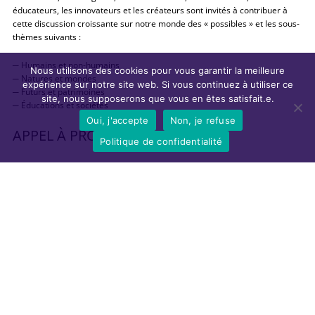
éducateurs, les innovateurs et les créateurs sont invités à contribuer à
cette discussion croissante sur notre monde des « possibles » et les sous-
thèmes suivants :
─ Humains et non-humains
Nous utilisons des cookies pour vous garantir la meilleure
─ Natures et mondes
expérience sur notre site web. Si vous continuez à utiliser ce
─ Futurs et patrimoines
site, nous supposerons que vous en êtes satisfait.e.
─ Éducations et sociétés
Oui, j'accepte
Non, je refuse
APPEL À PROPOSITIONS
Politique de confidentialité
Il est demandé aux contributeurs d’identifier les propositions avec l’un des
sous-thèmes.
Veuillez noter que chaque type de proposition est soumis à des directives
et des délais différents.
Le 4 octobre
─ Articles complets et courts
─ Posters
─ Tables rondes
─ Résidences artistiques