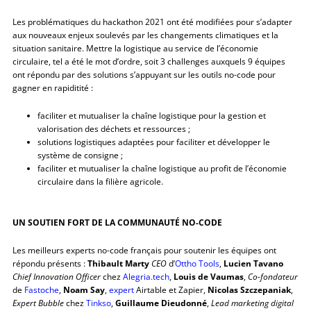
Les problématiques du hackathon 2021 ont été modifiées pour s’adapter
aux nouveaux enjeux soulevés par les changements climatiques et la
situation sanitaire. Mettre la logistique au service de l’économie
circulaire, tel a été le mot d’ordre, soit 3 challenges auxquels 9 équipes
ont répondu par des solutions s’appuyant sur les outils no-code pour
gagner en rapiditité :
faciliter et mutualiser la chaîne logistique pour la gestion et
valorisation des déchets et ressources ;
solutions logistiques adaptées pour faciliter et développer le
système de consigne ;
faciliter et mutualiser la chaîne logistique au profit de l’économie
circulaire dans la filière agricole.
UN SOUTIEN FORT DE LA COMMUNAUTÉ NO-CODE
Les meilleurs experts no-code français pour soutenir les équipes ont
répondu présents :
Thibault Marty
CEO
d’
Ottho Tools
,
Lucien Tavano
Chief Innovation Officer
chez
Alegria.tech
,
Louis de Vaumas
,
Co-fondateur
de
Fastoche
,
Noam Say
,
expert
Airtable et Zapier,
Nicolas Szczepaniak
,
Expert Bubble
chez
Tinkso
,
Guillaume Dieudonné
,
Lead marketing digital