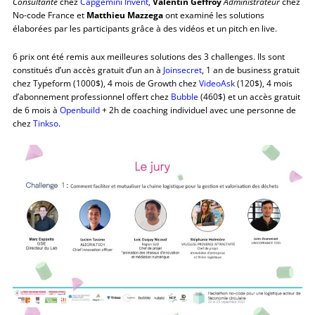
Consultante
chez
Capgemini Invent
,
Valentin Geffroy
Administrateur
chez
No-code France et
Matthieu Mazzega
ont examiné les solutions
élaborées par les participants grâce à des vidéos et un pitch en live.
6 prix ont été remis aux meilleures solutions des 3 challenges. Ils sont
constitués d’un accès gratuit d’un an à
Joinsecret
, 1 an de business gratuit
chez Typeform (1000$), 4 mois de Growth chez
VideoAsk
(120$), 4 mois
d’abonnement professionnel offert chez
Bubble
(460$) et un accès gratuit
de 6 mois à
Openbuild
+ 2h de coaching individuel avec une personne de
chez
Tinkso
.