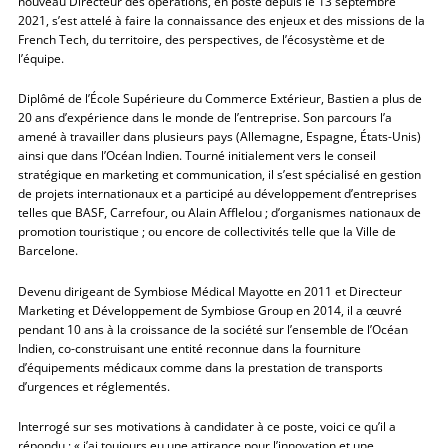
nouveau Directeur des opérations, en poste depuis le 13 septembre
2021, s’est attelé à faire la connaissance des enjeux et des missions de la
French Tech, du territoire, des perspectives, de l’écosystème et de
l’équipe.
Diplômé de l’École Supérieure du Commerce Extérieur, Bastien a plus de
20 ans d’expérience dans le monde de l’entreprise. Son parcours l’a
amené à travailler dans plusieurs pays (Allemagne, Espagne, États-Unis)
ainsi que dans l’Océan Indien. Tourné initialement vers le conseil
stratégique en marketing et communication, il s’est spécialisé en gestion
de projets internationaux et a participé au développement d’entreprises
telles que BASF, Carrefour, ou Alain Afflelou ; d’organismes nationaux de
promotion touristique ; ou encore de collectivités telle que la Ville de
Barcelone.
Devenu dirigeant de Symbiose Médical Mayotte en 2011 et Directeur
Marketing et Développement de Symbiose Group en 2014, il a œuvré
pendant 10 ans à la croissance de la société sur l’ensemble de l’Océan
Indien, co-construisant une entité reconnue dans la fourniture
d’équipements médicaux comme dans la prestation de transports
d’urgences et réglementés.
Interrogé sur ses motivations à candidater à ce poste, voici ce qu’il a
répondu : « j’ai toujours eu une attirance pour l’innovation et une