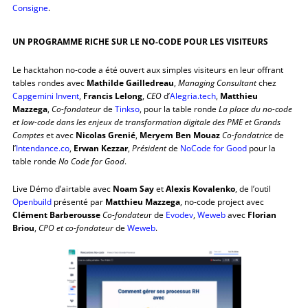
Consigne
.
UN PROGRAMME RICHE SUR LE NO-CODE POUR LES VISITEURS
Le hacktahon no-code a été ouvert aux simples visiteurs en leur offrant
tables rondes avec
Mathilde Gailledreau
,
Managing Consultant
chez
Capgemini Invent
,
Francis Lelong
,
CEO
d’
Alegria.tech
,
Matthieu
Mazzega
,
Co-fondateur
de
Tinkso
, pour la table ronde
La place du no-code
et low-code dans les enjeux de transformation digitale des PME et Grands
Comptes
et avec
Nicolas Grenié
,
Meryem Ben Mouaz
Co-fondatrice
de
l’
Intendance.co
,
Erwan Kezzar
,
Président
de
NoCode for Good
pour la
table ronde
No Code for Good
.
Live Démo d’airtable avec
Noam Say
et
Alexis Kovalenko
, de l’outil
Openbuild
présenté par
Matthieu Mazzega
, no-code project avec
Clément Barberousse
Co-fondateu
r de
Evodev
,
Weweb
avec
Florian
Briou
,
CPO et co-fondateur
de
Weweb
.