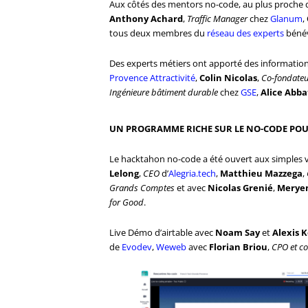
Aux côtés des mentors no-code, au plus proche d
Anthony Achard
,
Traffic Manager
chez
Glanum
,
tous deux membres du
réseau des experts
bénév
Des experts métiers ont apporté des informations
Provence Attractivité
,
Colin Nicolas
,
Co-fondateu
Ingénieure bâtiment durable
chez
GSE
,
Alice Abba
UN PROGRAMME RICHE SUR LE NO-CODE POUR
Le hacktahon no-code a été ouvert aux simples vi
Lelong
,
CEO
d’
Alegria.tech
,
Matthieu
Mazzega
,
Grands Comptes
et avec
Nicolas Grenié
,
Merye
for Good
.
Live Démo d’airtable avec
Noam Say
et
Alexis 
de
Evodev
,
Weweb
avec
Florian Briou
,
CPO et c