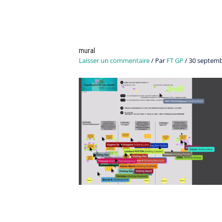
Navigation
des
articles
mural
Laisser un commentaire
/ Par
FT GP
/
30 septemb