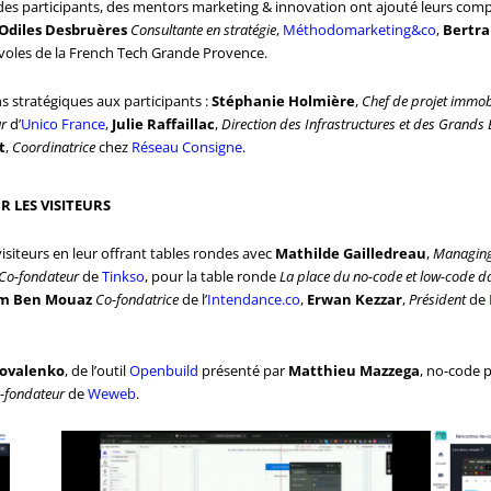
es participants, des mentors marketing & innovation ont ajouté leurs com
Odiles Desbruères
Consultante en stratégie
,
Méthodomarketing&co
,
Bertra
oles de la French Tech Grande Provence.
 stratégiques aux participants :
Stéphanie Holmière
,
Chef de projet immobil
r
d’
Unico France
,
Julie Raffaillac
,
Direction des Infrastructures et des Grand
t
,
Coordinatrice
chez
Réseau Consigne
.
 LES VISITEURS
siteurs en leur offrant tables rondes avec
Mathilde Gailledreau
,
Managing
Co-fondateur
de
Tinkso
, pour la table ronde
La place du no-code et low-code da
m Ben Mouaz
Co-fondatrice
de l’
Intendance.co
,
Erwan Kezzar
,
Président
de
Kovalenko
, de l’outil
Openbuild
présenté par
Matthieu Mazzega
, no-code 
o-fondateur
de
Weweb
.