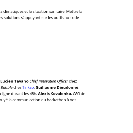
imatiques et la situation sanitaire. Mettre la
des solutions s’appuyant sur les outils no-code
Lucien Tavano
Chief Innovation Officer
chez
 Bubble
chez
Tinkso
,
Guillaume Dieudonné
,
n ligne durant les 48h,
Alexis Kovalenko
,
CEO
de
puyé la communication du hackathon à nos