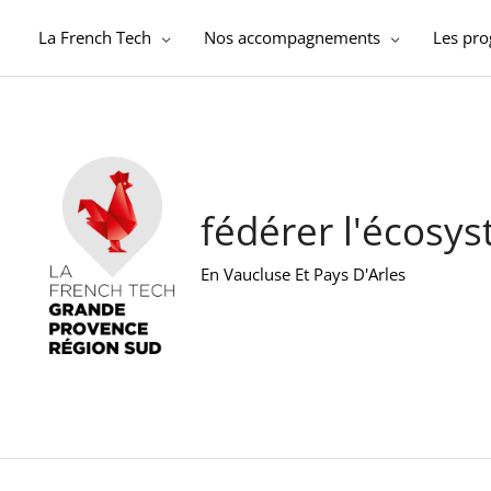
Aller
au
La French Tech
Nos accompagnements
Les pr
contenu
fédérer l'écosy
En Vaucluse Et Pays D'Arles