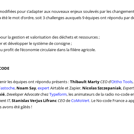
difiées pour s’adapter aux nouveaux enjeux soulevés par les changements cl
l a été le mot d’ordre, soit 3 challenges auxquels 9 équipes ont répondu par 
 pour la gestion et valorisation des déchets et ressources ;
ter et développer le système de consigne ;
u profit de l’économie circulaire dans la filière agricole.
CODE
enir les équipes ont répondu présents :
Thibault Marty
CEO
d’
Ottho Tools
,
Fastoche
,
Noam Say
,
expert
Airtable et Zapier,
Nicolas Szczepaniak
,
Expert
nié
,
Developer Advocate
chez
Typeform
, les animateurs de la radio no-code e
ent IT
,
Stanislas Verjus Lifranc
CEO
de
CoMoVert.
Le No-code France a ap
s avons été gâtés !