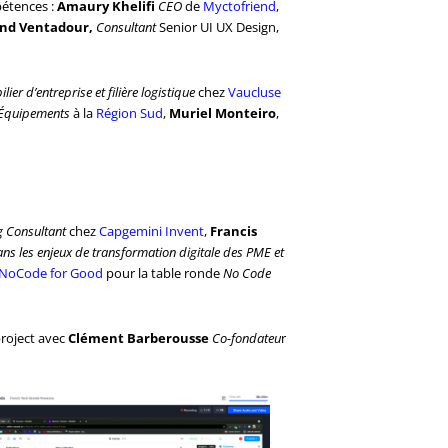
pétences :
Amaury Khelifi
CEO
de
Myctofriend
,
nd Ventadour,
Consultant
Senior UI UX Design,
ier d’entreprise et filière logistique
chez
Vaucluse
s Équipements
à la
Région Sud
,
Muriel Monteiro
,
 Consultant
chez
Capgemini Invent
,
Francis
ns les enjeux de transformation digitale des PME et
NoCode for Good
pour la table ronde
No Code
project avec
Clément Barberousse
Co-fondateu
r