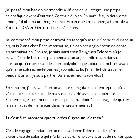
J’ai passé mon bac en Normandie à 16 ans et j’ai intégré une prépa
scientifique avant d’entrer à Centrale à Lyon. En parallèle, la deuxième
année, j’ai obtenu un Deug Science Eco et en 3ème année, à Centrale à
Paris, un DEA en Génie Industriel à 20 ans.
J’ai commencé mon premier travail en tant qu’auditeur financier durant un
an, puis 2 ans chez Pricewaterhouse, un cabinet anglo-saxon de conseil
en organisation. Ensuite, je suis parti chez Bouygues Telecom où j’ai
travaillé sur le business plan pendant un an, et enfin un an dans une
startup qui compressait des sons polyphoniques pour les mobiles avant
qu’elle ne soit rachetée par les japonais. Et là, j’ai arrêté de travailler
pendant un an, je suis parti en Asie avec mon sac-à-dos !
En rentrant, j’ai travaillé un an au marketing dans une entreprise où j’ai
vécu la pire expérience de ma vie de salarié avec une supérieure.
Finalement je la remercie, parce qu’elle m’a donné le courage de quitter
le salariat et de me lancer dans l’entrepreneuriat !
Et c’est à ce moment que tu crées Cityzeum, c’est ça ?
C’est le voyage pendant un an qui m’a donné l’idée et la dernière
expérience de salarié qui m’a lancé dans l’entrepreneuriat du numérique.