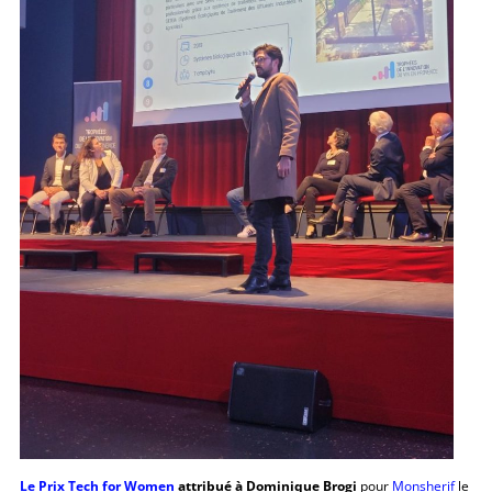
Le Prix Tech for Women
attribué à Dominique Brogi
pour
Monsherif
le