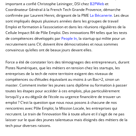
important a confié Christophe Leininger, DSI chez
B2PWeb
et
Coordinateur Général à la French Tech Grande Provence, démarche
confirmée par Laurent Henni, dirigeant de la PME
La Bécanerie.
Les deux
sont impliqués depuis plusieurs années dans les groupes de travail
Emploi et formation à l’association et dans les réunions régulières de la
Cellule Impact 84 de Pôle Emploi. Des innovations RH telles que les tests
de compétences développés par
People In,
la startup qui milite pour un
recrutement sans CV, doivent être démocratisées et nous sommes
convaincus qu’elles ont de beaux jours devant elles.
Force a été de constater lors des témoignages des entrepreneurs, durant
Pistes Numériques, que les métiers en tension chez les startups, les
entreprises de la tech de notre territoire exigent des niveaux de
compétences ou d’études équivalant au moins à un Bac+2, sinon un
master. Comment inviter les jeunes sans diplôme ou formation à passer
toutes les étapes pour accéder à ces emplois, plus particulièrement
lorsqu’il y a eu dégoût de l’école ou urgence financière de trouver un
emploi ? C’est la question que nous nous posons à chacune de nos
rencontres avec Pôle Emploi, la Mission Locale, les entreprises qui
recrutent. Le train de l’innovation file à toute allure et il s’agit de ne pas
laisser sur le quai des jeunes talentueux mais éloignés des métiers de la
tech pour diverses raisons.