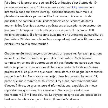
J’ai démarré le projet tout seul en 2006, et l’équipe s’est étoffée de 10
personnes en interne et 10 intervenants externes.
Cityzeum
est un
infomédia basé sur des valeurs qui sont importantes pour moi : la
plateforme n’ubérise personne. Elle fonctionne grâce à un mix de
publicités, de contenus publi-rédactionnels et de licences de datas
anonymisées fournies aux tours opérateurs et aux géants du secteur du
tourisme. Elle s’appuie sur le référencement naturel et cumule 100
millions de visites. Elle fonctionne quasiment en autonomie aujourd’hui et
j’en détiens 2/3 des parts. Nous faisons appel aujourd’hui à 10 personnes
extérieures pour la faire tourner.
Chaque année, nous lançons un concept, un sous-site. Par exemple, nous
avons lancé Hôtels Privés, un portail de réservation d’hôtels sans
commission, un modèle vertueux qui n’a pas fonctionné parce que nous
étions trop petits. Nous aurions dû faire une levée de fonds et d’autres
projets sont allés plus vite que nous ( ex la startup de Begbeider rachetée
par Le Bon Coin). Nous avons un projet, dans les cartons, basé sur l’IA,
parce que sur le marché du tourisme, il n’y a pas, contrairement dans
d’autres filières, de gros acteurs d’infomédiations, capables de mieux
répondre aux questions des voyageurs. Nous avons évalué son
financement à 5 millions d’euros. Le voyage en ligne est une question de
business d’audience et pour réussir, il faut de l’audience.