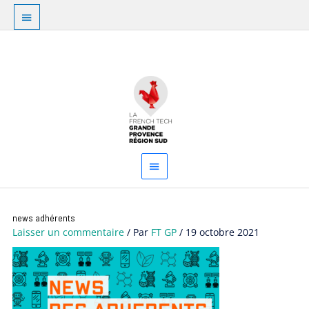
Aller
Au
au
dessus
contenu
Menu
de
principal
l'en-
tête
Navigation
news adhérents
des
Laisser un commentaire
/ Par
FT GP
/
19 octobre 2021
articles