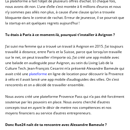
La plateforme a fait l’objet de plusieurs offres d’achat. Et chaque fois,
nous avons dit non. L’une d’elle s’est montée à 6 millions d’euros et nous
n’y sommes pas allés non plus, à cause d’une clause qu’on a trouvée
bloquante dans le contrat de rachat. Erreur de jeunesse, il se pourrait que
la startup en ait quelques regrets aujourd’hui !
Tu étais à Paris à ce moment-là, pourquoi t’installer à Avignon ?
J’ai suivi ma femme qui a trouvé un travail à Avignon en 2015. J’ai toujours
travaillé à distance, entre Paris et la Suisse, parce que lorsqu’on travaille
sur le net, on peut travailler n’importe où. J’ai créé une app mobile avec
une balade en audioguide pour Avignon, au sein du Living Lab de la
Culture Tech. Jean-François Cesarini m’a présenté Alexandre Bameule qui
avait créé une
plateforme
en ligne de location pour découvrir la Provence
à vélo et il avait lancé une app mobile d’audioguides des villes. On s’est
rencontrés et on a décidé de travailler ensemble.
Nous avons créé une plateforme Provence Pass qui n’a pas été forcément
soutenue par les pouvoirs en place. Nous avons cherché d’autres
concepts tout en ayant le désir de mettre nos compétences et nos
moyens financiers au service d’autres entrepreneurs.
Donc Rue24 naît de ta rencontre avec Alexandre Bameule ?