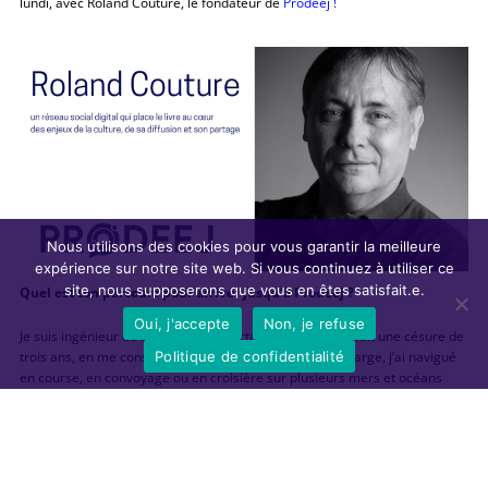
lundi, avec Roland Couture, le fondateur de
Prodeej !
Nous utilisons des cookies pour vous garantir la meilleure
expérience sur notre site web. Si vous continuez à utiliser ce
site, nous supposerons que vous en êtes satisfait.e.
Quel est ton parcours pour arriver jusqu’à Prodeej ?
Oui, j'accepte
Non, je refuse
Je suis ingénieur de formation. En sortant de l’école, j’ai fait une césure de
Politique de confidentialité
trois ans, en me consacrant à la voile et à la course au large, j’ai navigué
en course, en convoyage ou en croisière sur plusieurs mers et océans
dans le monde, j’y ai connu des fortune de mer bien sûr. J’ai même fait de
la chasse aux bateaux volés pour une compagnie d’assurance. J’ai alors
pris conscience de l’importance d’agir et de réaliser ses idées et de ne
pas s’en tenir au rêve ou à la théorie. C’est le propre pour moi de l’
entrepreneur Il a un besoin impérieux d’aller jusqu’au bout de son idée,