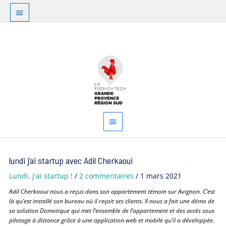
Aller
Au
au
dessus
contenu
Menu
de
principal
l'en-
tête
Navigation
lundi j’ai startup avec Adil Cherkaoui
des
articles
Lundi, j'ai startup !
/
2 commentaires
/
1 mars 2021
Adil Cherkaoui nous a reçus dans son appartement témoin sur Avignon. C’est
là qu’est installé son bureau où il reçoit ses clients. Il nous a fait une démo de
sa solution Domotique qui met l’ensemble de l’appartement et des accès sous
pilotage à distance grâce à une application web et mobile qu’il a développée
.