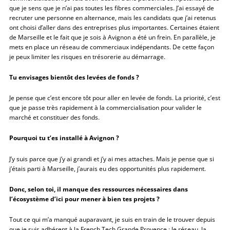
que je sens que je n’ai pas toutes les fibres commerciales. J’ai essayé de
recruter une personne en alternance, mais les candidats que j’ai retenus
ont choisi d’aller dans des entreprises plus importantes. Certaines étaient
de Marseille et le fait que je sois à Avignon a été un frein. En parallèle, je
mets en place un réseau de commerciaux indépendants. De cette façon
je peux limiter les risques en trésorerie au démarrage.
Tu envisages bientôt des levées de fonds ?
Je pense que c’est encore tôt pour aller en levée de fonds. La priorité, c’est
que je passe très rapidement à la commercialisation pour valider le
marché et constituer des fonds.
Pourquoi tu t’es installé à Avignon ?
J’y suis parce que j’y ai grandi et j’y ai mes attaches. Mais je pense que si
j’étais parti à Marseille, j’aurais eu des opportunités plus rapidement.
Donc, selon toi, il manque des ressources nécessaires dans
l’écosystème d’ici pour mener à bien tes projets ?
Tout ce qui m’a manqué auparavant, je suis en train de le trouver depuis
que je suis adhérent à la French Tech Grande Provence : le réseau, la