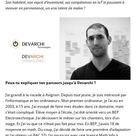
Son habileté, son esprit d’inventivité, ses compétences en IoT le poussent à
innover en permanence
,
un vrai talent de maker
!
Peux-tu expliquer ton parcours jusqu’à Devarchi ?
J’ai grandi à la rocade à Avignon. Depuis tout jeune, je suis intéressé par
l’informatique et les ordinateurs. Mon premier ordinateur, je l’ai eu en
2003, à 15 ans. J’ai essayé de faire mes études dans ce domaine, mais
c’était compliqué. Élève moyen à l’école, j’ai été orienté vers un BEP
Electrotechnique. J’ai découvert le métier sur les chantiers, lors d’un
stage. Et j’ai vu que ce n’était pas fait pour moi. En BEP, j’avais 18 de
moyenne en math. Du coup, j’ai décidé de faire une première d’adaptation
et j’ai obtenu un BAC STI. J’ai poursuivi avec une licence Math Info à