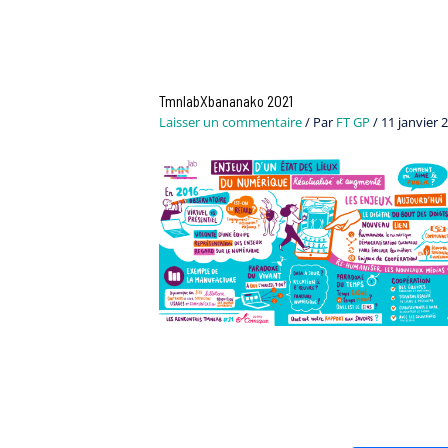
Navigation
des
articles
TmnlabXbananako 2021
Laisser un commentaire
/ Par
FT GP
/
11 janvier 