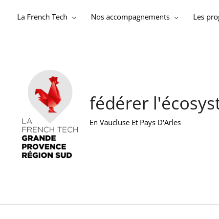
Aller
au
La French Tech
Nos accompagnements
Les pr
contenu
fédérer l'écosy
En Vaucluse Et Pays D'Arles