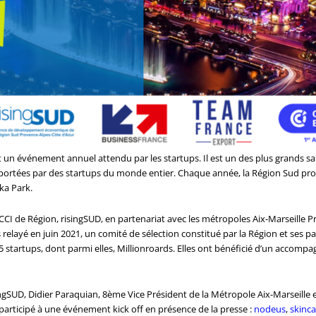
 un événement annuel attendu par les startups. Il est un des plus grands sa
portées par des startups du monde entier. Chaque année, la Région Sud prop
ka Park.
 CCI de Région, risingSUD, en partenariat avec les métropoles Aix-Marseille 
relayé en juin 2021, un comité de sélection constitué par la Région et ses 
5 startups, dont parmi elles, Millionroards. Elles ont bénéficié d’un accomp
ngSUD, Didier Paraquian, 8ème Vice Président de la Métropole Aix-Marseille e
t participé à une événement kick off en présence de la presse :
nodeus
,
skinca