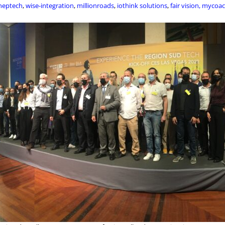
neptech
,
wise-integration
,
millionroads
,
iothink solutions
,
fair vision,
mycoac