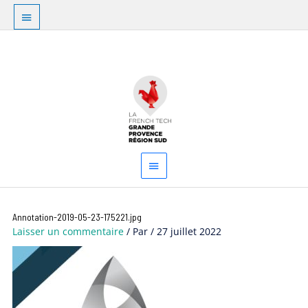
Aller
Au
au
dessus
contenu
Menu
de
principal
l'en-
tête
Annotation-2019-05-23-175221.jpg
Laisser un commentaire
/ Par
/
27 juillet 2022