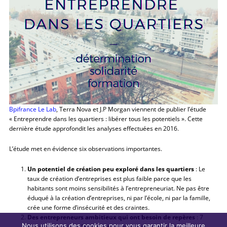
Bpifrance Le Lab
, Terra Nova et J.P Morgan viennent de publier l’étude
« Entreprendre dans les quartiers : libérer tous les potentiels ». Cette
dernière étude approfondit les analyses effectuées en 2016.
L’étude met en évidence six observations importantes.
Un potentiel de création peu exploré dans les quartiers
: Le
taux de création d’entreprises est plus faible parce que les
habitants sont moins sensibilités à l’entrepreneuriat. Ne pas être
éduqué à la création d’entreprises, ni par l’école, ni par la famille,
crée une forme d’insécurité et des craintes.
Des entrepreneurs ambitieux qui ont besoin de repères
: 7
Nous utilisons des cookies pour vous garantir la meilleure
entrepreneurs sur 10 passent sous les radars des structures