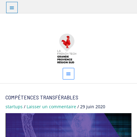
Aller
Au
au
dessus
contenu
Menu
de
principal
l'en-
tête
Navigation
COMPÉTENCES TRANSFÉRABLES
des
articles
startups
/
Laisser un commentaire
/
29 juin 2020