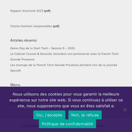
Rapport d'activité 2023
(pdf)
Charte d'achats responsables
(pdf)
Articles récents
Demo Day de la Start Tech – Session 8 – 2026
Le Cabinet Causse & Associés reconduit son partenariat avec la French Tech
Grande Provence
Les startups de la French Tech Grande Provence pitchent lors de la journée
DecisIA
Menu
Politique de confidentialité
Nous utilisons des cookies pour vous garantir la meilleure
Mentions légales
expérience sur notre site web. Si vous continuez à utiliser ce
Kit médias
site, nous supposerons que vous en êtes satisfait.e.
Oui, j'accepte
Non, je refuse
Politique de confidentialité
© 2026
Fédérer l'écosystème startups
| La French Tech Grande Provence