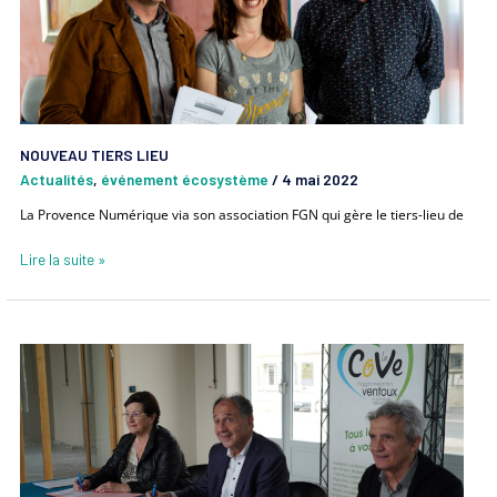
NOUVEAU TIERS LIEU
Actualités
,
événement écosystème
/
4 mai 2022
La Provence Numérique via son association FGN qui gère le tiers-lieu de
Lire la suite »
Convention
avec
La
CoVe
et
la
ville