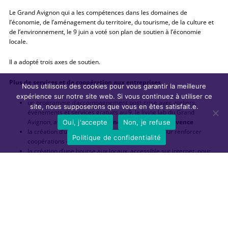
Le Grand Avignon qui a les compétences dans les domaines de
l’économie, de l’aménagement du territoire, du tourisme, de la culture et
de l’environnement, le 9 juin a voté son plan de soutien à l’économie
locale.
Il a adopté trois axes de soutien.
Plus de services et de coopération aux entreprises
Nous utilisons des cookies pour vous garantir la meilleure
expérience sur notre site web. Si vous continuez à utiliser ce
un programme d’accompagnement post-crise avec ateliers,
site, nous supposerons que vous en êtes satisfait.e.
événements et services gratuits au 9, le living lab du Grand
Avignon, avec l’appui de la
French Tech Grande Provence
Oui, j'accepte
Non, je refuse
la création d’une plateforme nommée Factoriz pour renforcer
Politique de confidentialité
coopérations et ressources inter-entreprises
la création d’une bourse aux locaux, accessible sur internet, pour
fluidifier l’accès des entreprises à l’offre immobilière
l’exonération de loyers pour les entreprises hébergées chez
Créativa
Priorité à l’économie de proximité et à l’emploi
le lancement fin juin d’un appel à projets partenarial Grand