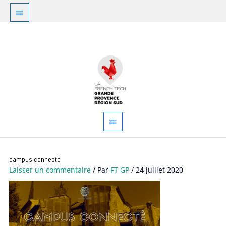
Aller
Au
au
dessus
contenu
Menu
de
principal
l'en-
tête
Navigation
campus connecté
des
Laisser un commentaire
/ Par
FT GP
/
24 juillet 2020
articles