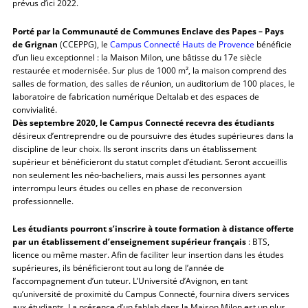
prévus d’ici 2022.
Porté par la Communauté de Communes Enclave des Papes – Pays
de Grignan
(CCEPPG), le
Campus Connecté Hauts de Provence
bénéficie
d’un lieu exceptionnel : la Maison Milon, une bâtisse du 17e siècle
restaurée et modernisée. Sur plus de 1000 m², la maison comprend des
salles de formation, des salles de réunion, un auditorium de 100 places, le
laboratoire de fabrication numérique Deltalab et des espaces de
convivialité.
Dès septembre 2020, le Campus Connecté recevra des étudiants
désireux d’entreprendre ou de poursuivre des études supérieures dans la
discipline de leur choix. Ils seront inscrits dans un établissement
supérieur et bénéficieront du statut complet d’étudiant. Seront accueillis
non seulement les néo-bacheliers, mais aussi les personnes ayant
interrompu leurs études ou celles en phase de reconversion
professionnelle.
Les étudiants pourront s’inscrire à toute formation à distance offerte
par un établissement d’enseignement supérieur français
: BTS,
licence ou même master. Afin de faciliter leur insertion dans les études
supérieures, ils bénéficieront tout au long de l’année de
l’accompagnement d’un tuteur. L’Université d’Avignon, en tant
qu’université de proximité du Campus Connecté, fournira divers services
aux étudiants. La présence d’un fablab dans la Maison Milon est un plus.