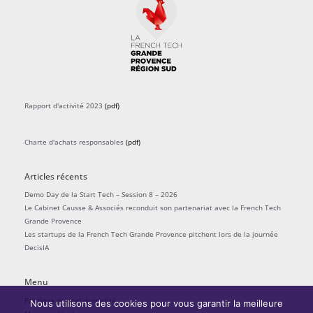
Rapport d'activité 2023
(pdf)
Charte d'achats responsables
(pdf)
Articles récents
Demo Day de la Start Tech – Session 8 – 2026
Le Cabinet Causse & Associés reconduit son partenariat avec la French Tech
Grande Provence
Les startups de la French Tech Grande Provence pitchent lors de la journée
DecisIA
Menu
Politique de confidentialité
Nous utilisons des cookies pour vous garantir la meilleure