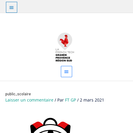
Aller
Au
au
dessus
contenu
Menu
de
principal
l'en-
tête
public_scolaire
Laisser un commentaire
/ Par
FT GP
/
2 mars 2021