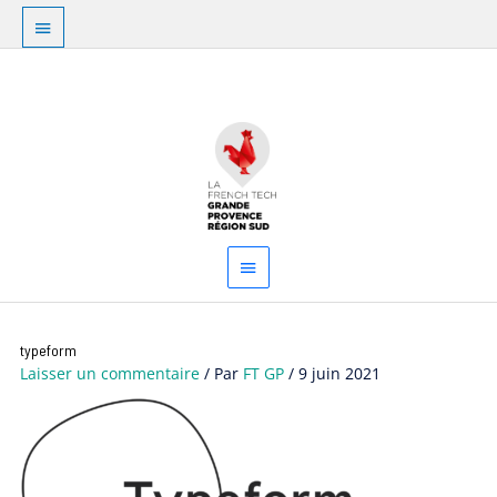
Aller
Au
au
dessus
contenu
Menu
de
principal
l'en-
tête
typeform
Laisser un commentaire
/ Par
FT GP
/
9 juin 2021