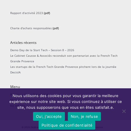
Rapport d'activité 2023
(pdf)
Charte d'achats responsables
(pdf)
Articles récents
Demo Day de la Start Tech – Session 8 – 2026
Le Cabinet Causse & Associés reconduit son partenariat avec la French Tech
Grande Provence
Les startups de la French Tech Grande Provence pitchent lors de la journée
DecisIA
Menu
Politique de confidentialité
Nous utilisons des cookies pour vous garantir la meilleure
Mentions légales
expérience sur notre site web. Si vous continuez à utiliser ce
Kit médias
site, nous supposerons que vous en êtes satisfait.e.
Oui, j'accepte
Non, je refuse
Politique de confidentialité
© 2026
Fédérer l'écosystème startups
| La French Tech Grande Provence