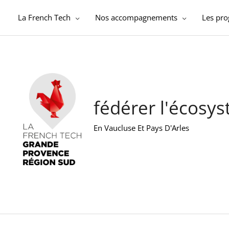
Aller
au
La French Tech
Nos accompagnements
Les pr
contenu
fédérer l'écosy
En Vaucluse Et Pays D'Arles