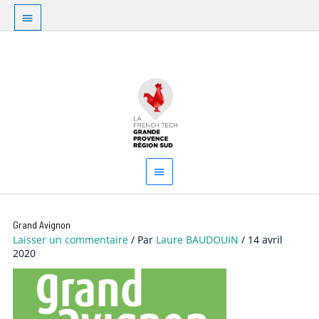
Aller
Au
au
dessus
contenu
Menu
de
principal
l'en-
tête
Grand Avignon
Laisser un commentaire
/ Par
Laure BAUDOUIN
/
14 avril
2020