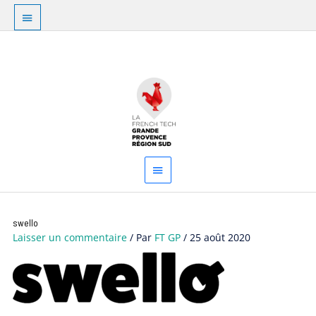
Aller
Au
au
dessus
contenu
Menu
de
principal
l'en-
tête
swello
Laisser un commentaire
/ Par
FT GP
/
25 août 2020