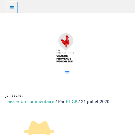
Aller
Au
au
dessus
contenu
Menu
de
principal
l'en-
tête
joinsecret
Laisser un commentaire
/ Par
FT GP
/
21 juillet 2020