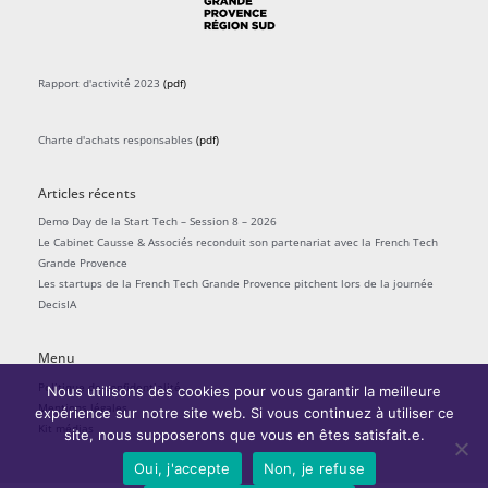
Rapport d'activité 2023
(pdf)
Charte d'achats responsables
(pdf)
Articles récents
Demo Day de la Start Tech – Session 8 – 2026
Le Cabinet Causse & Associés reconduit son partenariat avec la French Tech
Grande Provence
Les startups de la French Tech Grande Provence pitchent lors de la journée
DecisIA
Menu
Politique de confidentialité
Nous utilisons des cookies pour vous garantir la meilleure
Mentions légales
expérience sur notre site web. Si vous continuez à utiliser ce
Kit médias
site, nous supposerons que vous en êtes satisfait.e.
Oui, j'accepte
Non, je refuse