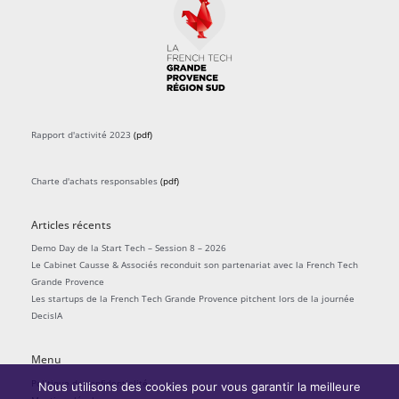
Rapport d'activité 2023
(pdf)
Charte d'achats responsables
(pdf)
Articles récents
Demo Day de la Start Tech – Session 8 – 2026
Le Cabinet Causse & Associés reconduit son partenariat avec la French Tech
Grande Provence
Les startups de la French Tech Grande Provence pitchent lors de la journée
DecisIA
Menu
Politique de confidentialité
Nous utilisons des cookies pour vous garantir la meilleure