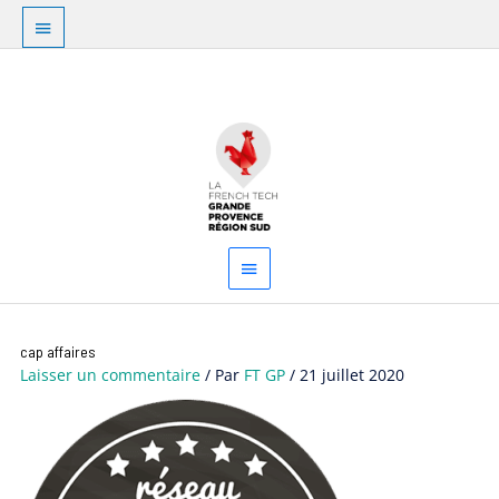
Aller
Au
au
dessus
contenu
Menu
de
principal
l'en-
tête
cap affaires
Laisser un commentaire
/ Par
FT GP
/
21 juillet 2020