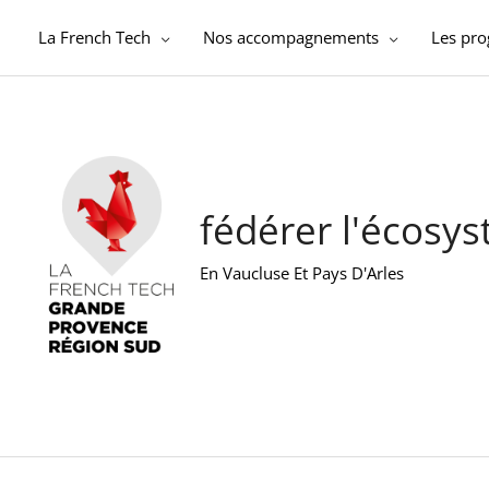
Aller
au
La French Tech
Nos accompagnements
Les pr
contenu
fédérer l'écosy
En Vaucluse Et Pays D'Arles