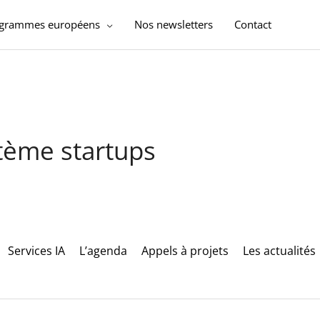
ogrammes européens
Nos newsletters
Contact
stème startups
Services IA
L’agenda
Appels à projets
Les actualités