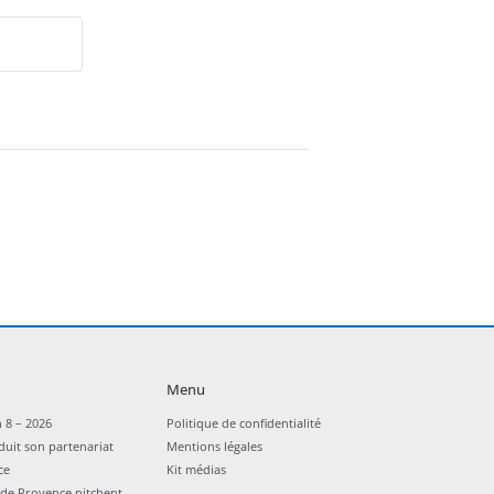
Menu
 8 – 2026
Politique de confidentialité
duit son partenariat
Mentions légales
ce
Kit médias
nde Provence pitchent