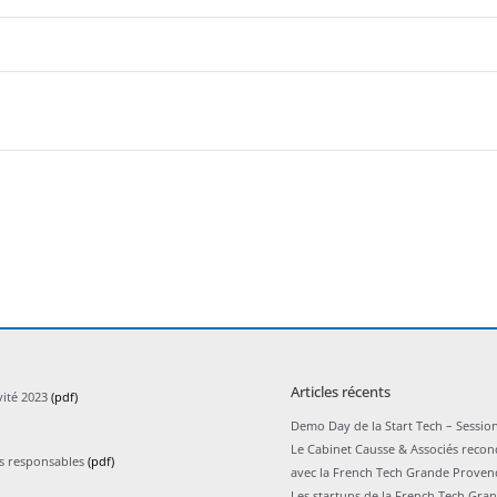
Articles récents
vité 2023
(pdf)
Demo Day de la Start Tech – Session
Le Cabinet Causse & Associés recon
ts responsables
(pdf)
avec la French Tech Grande Proven
Les startups de la French Tech Gra