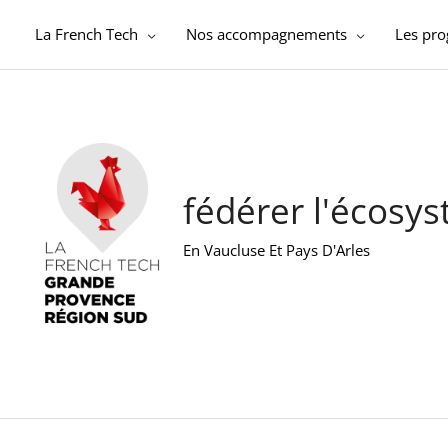
Aller
au
La French Tech
Nos accompagnements
Les pr
contenu
fédérer l'écosy
En Vaucluse Et Pays D'Arles