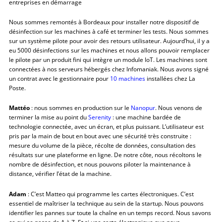
entreprises en démarrage
Nous sommes remontés à Bordeaux pour installer notre dispositif de
désinfection sur les machines à café et terminer les tests. Nous sommes
sur un système pilote pour avoir des retours utilisateur. Aujourd’hui, il y a
eu 5000 désinfections sur les machines et nous allons pouvoir remplacer
le pilote par un produit fini qui intègre un module IoT. Les machines sont
connectées à nos serveurs hébergés chez Infomaniak. Nous avons signé
un contrat avec le gestionnaire pour
10 machines
installées chez La
Poste.
Mattéo
: nous sommes en production sur le
Nanopur
. Nous venons de
terminer la mise au point du
Serenity
: une machine bardée de
technologie connectée, avec un écran, et plus puissant. L’utilisateur est
pris par la main de bout en bout avec une sécurité très construite :
mesure du volume de la pièce, récolte de données, consultation des
résultats sur une plateforme en ligne. De notre côte, nous récoltons le
nombre de désinfection, et nous pouvons piloter la maintenance à
distance, vérifier l’état de la machine.
Adam
: C’est Matteo qui programme les cartes électroniques. C’est
essentiel de maîtriser la technique au sein de la startup. Nous pouvons
identifier les pannes sur toute la chaîne en un temps record. Nous savons
ce qui se passe de A à Z. Et si une carte électronique que nous