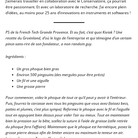
J’aimerais travailler en collaboration avec le Conservatoire, ça pourrait
être passionnant. Et avec un laboratoire de recherche. J’ai encore plein
d’idées, au moins pour 25 ans d’innovations en instruments et softwares !
PS de la French Tech Grande Provence. Et au fait, c’est quoi Kiviak ?
Une
recette du Groënland, d’où le logo de l’entreprise et qui témoigne d’un certain
pince-sans-rire de son fondateur, a non random guy.
Ingrédients :
Un gros phoque bien gras
Environ 500 pingouins (des mergules pour être précis)
Un fil et une aiguille
Une grosse pierre
Pour commencer, videz le phoque de tout ce qu’il peut y avoir à l’intérieur.
Puis, fourrez la carcasse avec tous les pingouins que vous avez (laissez becs,
pattes et plumes, c’est plus sympa).
Refermez le phoque avec le fil et l’aiguille
tout en appuyant bien dessus pour vider l’air au mieux.
Tout en maintenant
bien la pression sur la bête, scellez la suture à l’aide de graisse (celle retirée
du phoque fera l’affaire).
Maintenant que le phoque est hermétique, posez la
grosse pierre dessus afin de limiter encore au maximum la teneur en air.