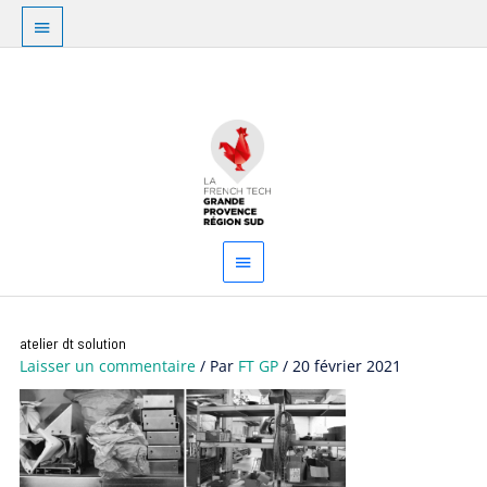
Aller
Au
au
dessus
contenu
Menu
de
principal
l'en-
tête
Navigation
atelier dt solution
des
Laisser un commentaire
/ Par
FT GP
/
20 février 2021
articles