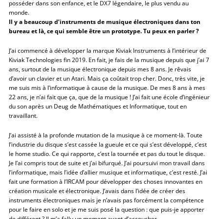
posséder dans son enfance, et le DX7 légendaire, le plus vendu au
monde.
Il y a beaucoup d’instruments de musique électroniques dans ton
bureau et là, ce qui semble être un prototype. Tu peux en parler ?
J’ai commencé à développer la marque Kiviak Instruments à l’intérieur de
Kiviak Technologies fin 2019. En fait, je fais de la musique depuis que j’ai 7
ans, surtout de la musique électronique depuis mes 8 ans. Je rêvais
d’avoir un clavier et un Atari. Mais ça coûtait trop cher. Donc, très vite, je
me suis mis à l’informatique à cause de la musique. De mes 8 ans à mes
22 ans, je n’ai fait que ça, que de la musique ! J’ai fait une école d’ingénieur
du son après un Deug de Mathématiques et Informatique, tout en
travaillant.
J’ai assisté à la profonde mutation de la musique à ce moment-là. Toute
l’industrie du disque s’est cassée la gueule et ce qui s’est développé, c’est
le home studio. Ce qui rapporte, c’est la tournée et pas du tout le disque.
Je l’ai compris tout de suite et j’ai bifurqué. J’ai poursuivi mon travail dans
l’informatique, mais l’idée d’allier musique et informatique, c’est resté. J’ai
fait une formation à l’IRCAM pour développer des choses innovantes en
création musicale et électronique. J’avais dans l’idée de créer des
instruments électroniques mais je n’avais pas forcément la compétence
pour le faire en solo et je me suis posé la question : que puis-je apporter
de différent ? Il m’a fallu un moment avant d’accoucher.