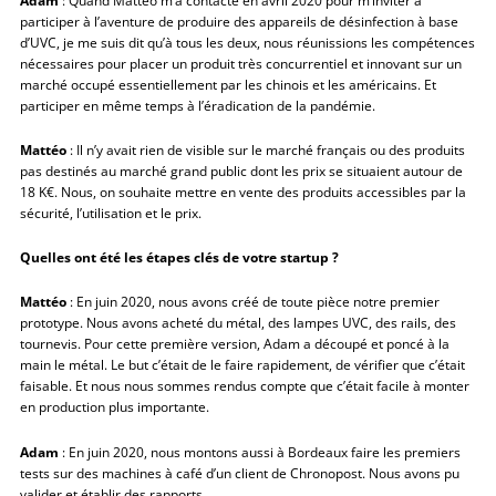
Adam
: Quand Matteo m’a contacté en avril 2020 pour m’inviter à
participer à l’aventure de produire des appareils de désinfection à base
d’UVC, je me suis dit qu’à tous les deux, nous réunissions les compétences
nécessaires pour placer un produit très concurrentiel et innovant sur un
marché occupé essentiellement par les chinois et les américains. Et
participer en même temps à l’éradication de la pandémie.
Mattéo
: Il n’y avait rien de visible sur le marché français ou des produits
pas destinés au marché grand public dont les prix se situaient autour de
18 K€. Nous, on souhaite mettre en vente des produits accessibles par la
sécurité, l’utilisation et le prix.
Quelles ont été les étapes clés de votre startup ?
Mattéo
: En juin 2020, nous avons créé de toute pièce notre premier
prototype. Nous avons acheté du métal, des lampes UVC, des rails, des
tournevis. Pour cette première version, Adam a découpé et poncé à la
main le métal. Le but c’était de le faire rapidement, de vérifier que c’était
faisable. Et nous nous sommes rendus compte que c’était facile à monter
en production plus importante.
Adam
: En juin 2020, nous montons aussi à Bordeaux faire les premiers
tests sur des machines à café d’un client de Chronopost. Nous avons pu
valider et établir des rapports.