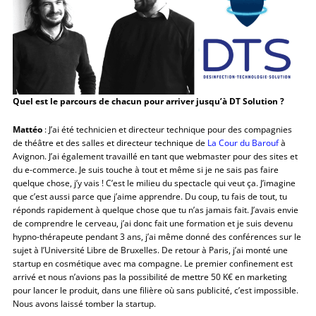
Quel est le parcours de chacun pour arriver jusqu’à DT Solution ?
Mattéo
: J’ai été technicien et directeur technique pour des compagnies
de théâtre et des salles et directeur technique de
La Cour du Barouf
à
Avignon. J’ai également travaillé en tant que webmaster pour des sites et
du e-commerce. Je suis touche à tout et même si je ne sais pas faire
quelque chose, j’y vais ! C’est le milieu du spectacle qui veut ça. J’imagine
que c’est aussi parce que j’aime apprendre. Du coup, tu fais de tout, tu
réponds rapidement à quelque chose que tu n’as jamais fait. J’avais envie
de comprendre le cerveau, j’ai donc fait une formation et je suis devenu
hypno-thérapeute pendant 3 ans, j’ai même donné des conférences sur le
sujet à l’Université Libre de Bruxelles. De retour à Paris, j’ai monté une
startup en cosmétique avec ma compagne. Le premier confinement est
arrivé et nous n’avions pas la possibilité de mettre 50 K€ en marketing
pour lancer le produit, dans une filière où sans publicité, c’est impossible.
Nous avons laissé tomber la startup.