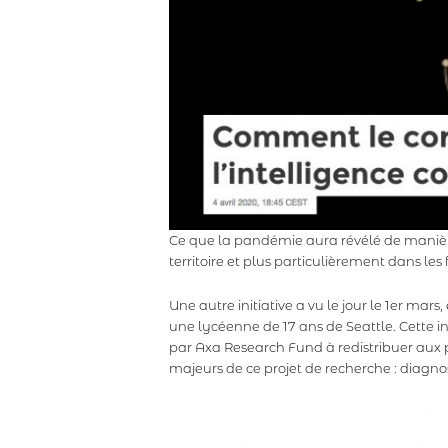
Ce que la pandémie aura révélé de manière la
territoire et plus particulièrement dans les
Une autre initiative a vu le jour le 1er ma
une lycéenne de 17 ans de Seattle. Cette i
par Axa Research Fund à redistribuer aux 
majeurs de ce projet de recherche : diagno