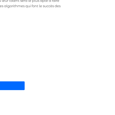
leur talent sera le plus apte à faire
s algorithmes qui font le succès des