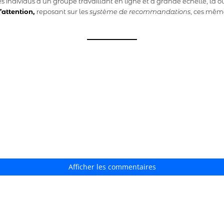
 individus d’un groupe travaillant en ligne et à grande échelle, là où 
’attention,
reposant sur les
système de recommandations
, ces même
Afficher les commentaires