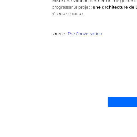
existe une solution permettant de guider les
progresser le projet :
une architecture de l
réseaux sociaux.
source :
The Conversation