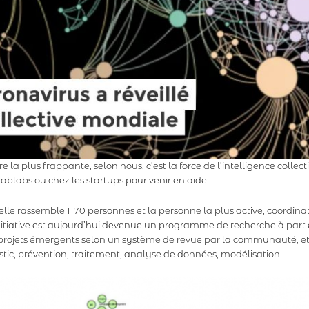
 plus frappante, selon nous, c’est la force de l’intelligence collectiv
 fablabs ou chez les startups pour venir en aide.
rs, elle rassemble 1170 personnes et la personne la plus active, coor
nitiative est aujourd’hui devenue un programme de recherche à part 
projets émergents selon un système de revue par la communauté, et 
stic, prévention, traitement, analyse de données, modélisation.