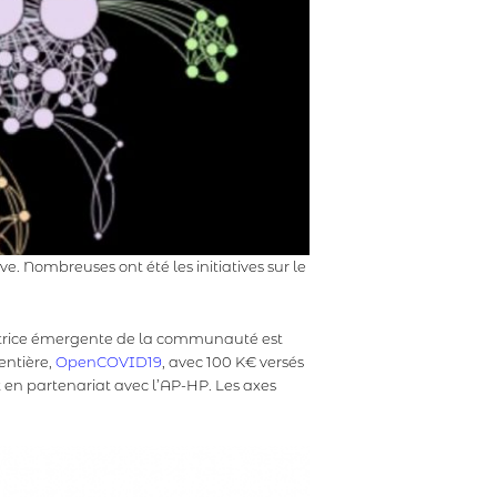
e. Nombreuses ont été les initiatives sur le
dinatrice émergente de la communauté est
entière,
OpenCOVID19
, avec 100 K€ versés
en partenariat avec l’AP-HP. Les axes