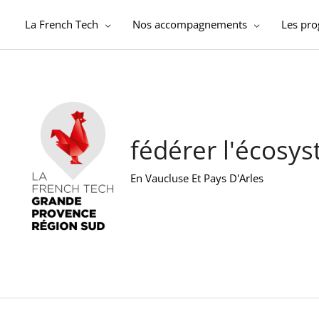
Aller
au
La French Tech
Nos accompagnements
Les pr
contenu
fédérer l'écosy
En Vaucluse Et Pays D'Arles