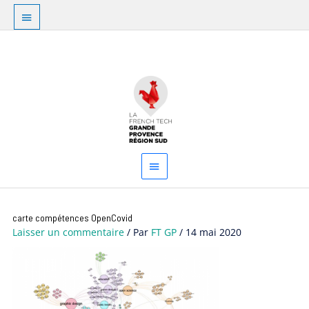
Aller
Au
au
dessus
contenu
Menu
de
principal
l'en-
tête
Navigation
carte compétences OpenCovid
des
Laisser un commentaire
/ Par
FT GP
/
14 mai 2020
articles