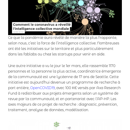
Ce que la pandémie aura révélé de manière la plus frappante,
selon nous, c’est la force de l’intelligence collective. Nombreuses
ont été les initiatives sur le territoire et plus particulièrement
dans les fablabs ou chez les startups pour venir en aide.
Une autre initiative a vu le jour le 1er mars, elle rassemble 1170
personnes et la personne la plus active, coordinatrice émergente
de la communauté est une lycéenne de 17 ans de Seattle. Cette
initiative est aujourd’hui devenue un programme de recherche à
part entière,
OpenCOVID19
, avec 100 K€ versés par Axa Research
Fund à redistribuer aux projets émergents selon un système de
revue par la communauté, et en partenariat avec l’AP-HP. Les
axes majeurs de ce projet de recherche : diagnostic, prévention,
traitement, analyse de données, modélisation.