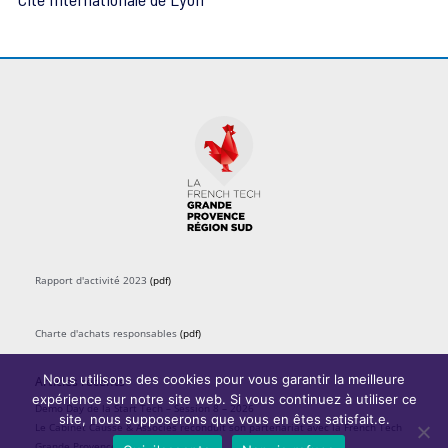
n
e
m
e
n
t
s
Rapport d'activité 2023
(pdf)
Charte d'achats responsables
(pdf)
Nous utilisons des cookies pour vous garantir la meilleure
Articles récents
expérience sur notre site web. Si vous continuez à utiliser ce
Demo Day de la Start Tech – Session 8 – 2026
site, nous supposerons que vous en êtes satisfait.e.
Le Cabinet Causse & Associés reconduit son partenariat avec la French Tech
Grande Provence