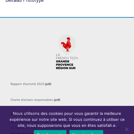
n
e
m
e
n
t
s
Rapport d'activité 2023
(pdf)
Charte d'achats responsables
(pdf)
Nous utilisons des cookies pour vous garantir la meilleure
Articles récents
expérience sur notre site web. Si vous continuez à utiliser ce
Demo Day de la Start Tech – Session 8 – 2026
site, nous supposerons que vous en êtes satisfait.e.
Le Cabinet Causse & Associés reconduit son partenariat avec la French Tech
Grande Provence