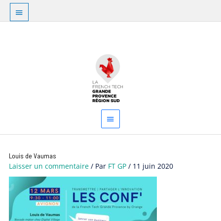
Aller
Au
au
dessus
contenu
Menu
de
principal
l'en-
tête
Louis de Vaumas
Laisser un commentaire
/ Par
FT GP
/
11 juin 2020