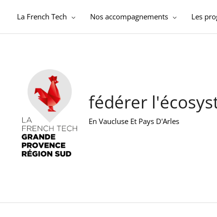
Aller
au
La French Tech
Nos accompagnements
Les pr
contenu
fédérer l'écosy
En Vaucluse Et Pays D'Arles