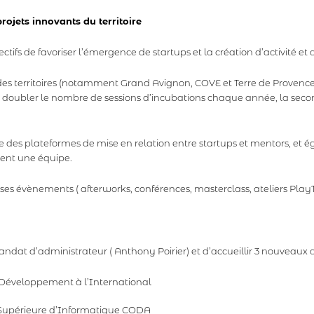
ojets innovants du territoire
ifs de favoriser l’émergence de startups et la création d’activité et 
r des territoires (notamment Grand Avignon, COVE et Terre de Provenc
e doubler le nombre de sessions d’incubations chaque année, la sec
e des plateformes de mise en relation entre startups et mentors, et 
ent une équipe.
de ses évènements ( afterworks, conférences, masterclass, ateliers Pla
ndat d’administrateur ( Anthony Poirier) et d’accueillir 3 nouveaux a
 Développement à l’International
le Supérieure d’Informatique CODA