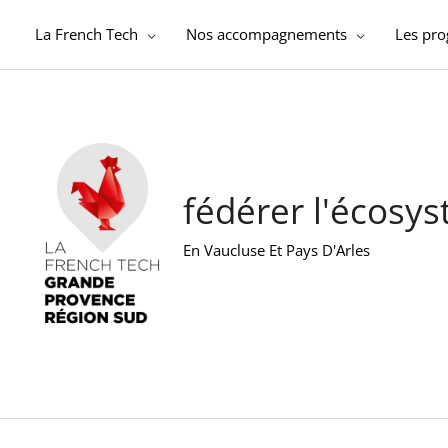
Aller
au
La French Tech
Nos accompagnements
Les pr
contenu
fédérer l'écosy
En Vaucluse Et Pays D'Arles