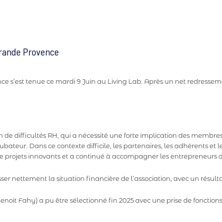
Grande Provence
 s’est tenue ce mardi 9 Juin au Living Lab. Après un net redresseme
de difficultés RH, qui a nécessité une forte implication des membre
bateur. Dans ce contexte difficile, les partenaires, les adhérents et l
de projets innovants et a continué à accompagner les entrepreneurs du
sser nettement la situation financière de l’association, avec un résult
enoit Fahy) a pu être sélectionné fin 2025 avec une prise de fonction