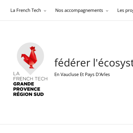
Aller
au
La French Tech
Nos accompagnements
Les pr
contenu
fédérer l'écosy
En Vaucluse Et Pays D'Arles