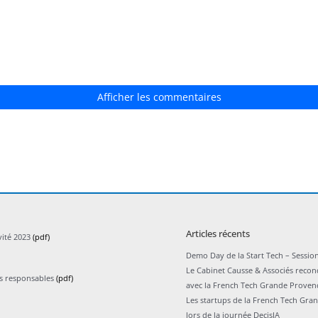
Afficher les commentaires
Articles récents
vité 2023
(pdf)
Demo Day de la Start Tech – Session
Le Cabinet Causse & Associés recon
ts responsables
(pdf)
avec la French Tech Grande Proven
Les startups de la French Tech Gra
lors de la journée DecisIA