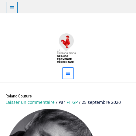
Aller
Au
au
dessus
contenu
Menu
de
principal
l'en-
tête
Roland Couture
Laisser un commentaire
/ Par
FT GP
/
25 septembre 2020