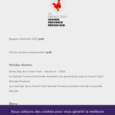
Rapport d'activité 2023
(pdf)
Charte d'achats responsables
(pdf)
Articles récents
Demo Day de la Start Tech – Session 8 – 2026
Le Cabinet Causse & Associés reconduit son partenariat avec la French Tech
Grande Provence
Les startups de la French Tech Grande Provence pitchent lors de la journée
DecisIA
Menu
Politique de confidentialité
Nous utilisons des cookies pour vous garantir la meilleure