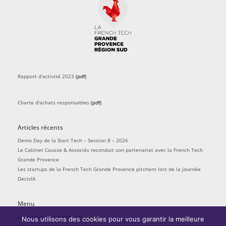
Rapport d'activité 2023
(pdf)
Charte d'achats responsables
(pdf)
Articles récents
Demo Day de la Start Tech – Session 8 – 2026
Le Cabinet Causse & Associés reconduit son partenariat avec la French Tech
Grande Provence
Les startups de la French Tech Grande Provence pitchent lors de la journée
DecisIA
Menu
Politique de confidentialité
Nous utilisons des cookies pour vous garantir la meilleure