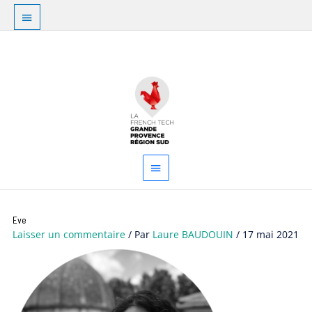
Aller
Au
au
dessus
contenu
Menu
de
principal
l'en-
tête
Eve
Laisser un commentaire
/ Par
Laure BAUDOUIN
/
17 mai 2021