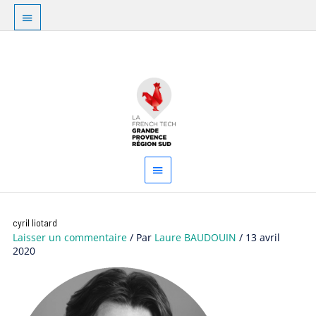
Aller
Au
au
dessus
contenu
Menu
de
principal
l'en-
tête
cyril liotard
Laisser un commentaire
/ Par
Laure BAUDOUIN
/
13 avril
2020