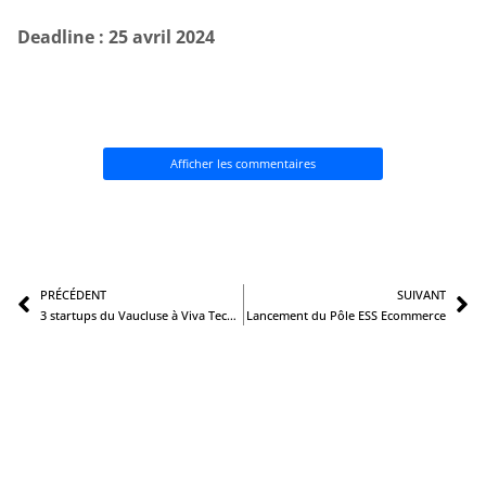
Deadline : 25 avril 2024
Afficher les commentaires
Précédent
S
PRÉCÉDENT
SUIVANT
3 startups du Vaucluse à Viva Technology 2024
Lancement du Pôle ESS Ecommerce