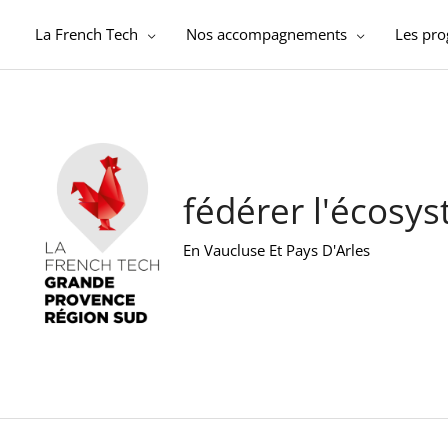
Aller
au
La French Tech
Nos accompagnements
Les pr
contenu
fédérer l'écosy
En Vaucluse Et Pays D'Arles