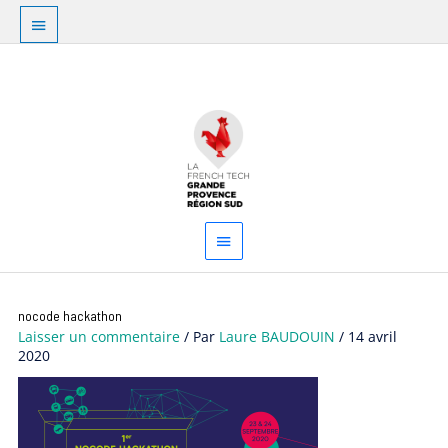
Aller
Au
au
dessus
contenu
Menu
de
principal
l'en-
tête
nocode hackathon
Laisser un commentaire
/ Par
Laure BAUDOUIN
/
14 avril
2020