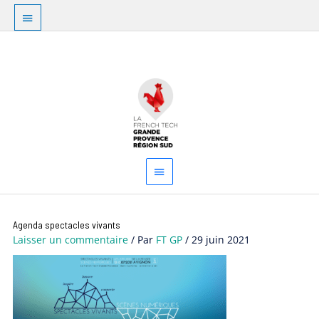
Aller
Au
au
dessus
contenu
Menu
de
principal
l'en-
tête
Agenda spectacles vivants
Laisser un commentaire
/ Par
FT GP
/
29 juin 2021