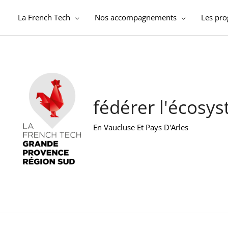
Aller
au
La French Tech
Nos accompagnements
Les pr
contenu
fédérer l'écosy
En Vaucluse Et Pays D'Arles