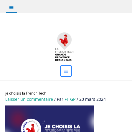
Aller
Au
au
dessus
contenu
Menu
de
principal
l'en-
tête
je choisis la French Tech
Laisser un commentaire
/ Par
FT GP
/
20 mars 2024