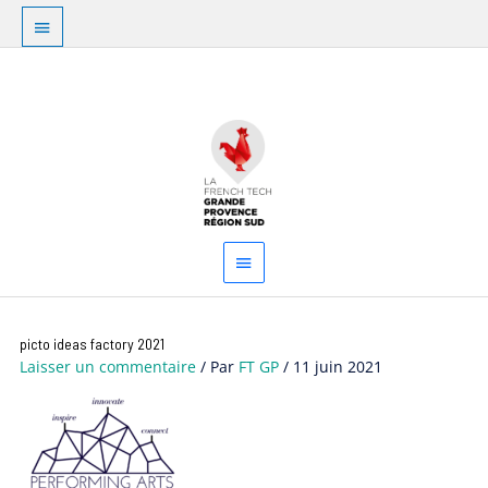
Aller
Au
au
dessus
contenu
Menu
de
principal
l'en-
tête
picto ideas factory 2021
Laisser un commentaire
/ Par
FT GP
/
11 juin 2021