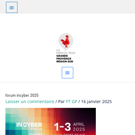
Aller
Au
au
dessus
contenu
Menu
de
principal
l'en-
tête
Navigation
forum incyber 2025
des
Laisser un commentaire
/ Par
FT GP
/
16 janvier 2025
articles