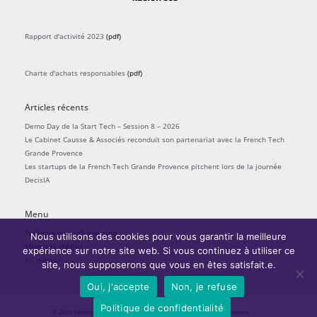
Rapport d'activité 2023
(pdf)
Charte d'achats responsables
(pdf)
Articles récents
Demo Day de la Start Tech – Session 8 – 2026
Le Cabinet Causse & Associés reconduit son partenariat avec la French Tech
Grande Provence
Les startups de la French Tech Grande Provence pitchent lors de la journée
DecisIA
Menu
Politique de confidentialité
Nous utilisons des cookies pour vous garantir la meilleure
Mentions légales
expérience sur notre site web. Si vous continuez à utiliser ce
Kit médias
site, nous supposerons que vous en êtes satisfait.e.
Oui, j'accepte
Non, je refuse
Politique de confidentialité
© 2026
Fédérer l'écosystème startups
| La French Tech Grande Provence