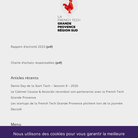
Rapport d'activité 2023
(pdf)
Charte d'achats responsables
(pdf)
Articles récents
Demo Day de la Start Tech – Session 8 – 2026
Le Cabinet Causse & Associés reconduit son partenariat avec la French Tech
Grande Provence
Les startups de la French Tech Grande Provence pitchent lors de la journée
DecisIA
Menu
Politique de confidentialité
Nous utilisons des cookies pour vous garantir la meilleure