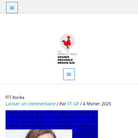
Aller
Au
au
dessus
contenu
Menu
de
principal
l'en-
tête
FFT Atorika
Laisser un commentaire
/ Par
FT GP
/
4 février 2025