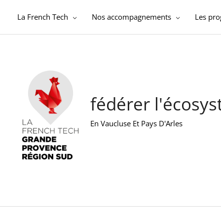
Aller
au
La French Tech
Nos accompagnements
Les pr
contenu
fédérer l'écosy
En Vaucluse Et Pays D'Arles