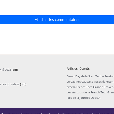
Afficher les commentaires
Articles récents
vité 2023
(pdf)
Demo Day de la Start Tech – Session
Le Cabinet Causse & Associés recon
ts responsables
(pdf)
avec la French Tech Grande Proven
Les startups de la French Tech Gra
lors de la journée DecisIA