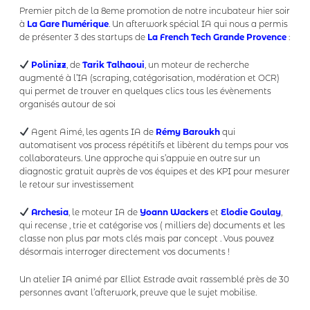
Premier pitch de la 8eme promotion de notre incubateur hier soir
à
La Gare Numérique
. Un afterwork spécial IA qui nous a permis
de présenter 3 des startups de
La French Tech Grande Provence
:
Polinizz
, de
Tarik Talhaoui
, un moteur de recherche
augmenté à l’IA (scraping, catégorisation, modération et OCR)
qui permet de trouver en quelques clics tous les évènements
organisés autour de soi
Agent Aimé, les agents IA de
Rémy Baroukh
qui
automatisent vos process répétitifs et libèrent du temps pour vos
collaborateurs. Une approche qui s’appuie en outre sur un
diagnostic gratuit auprès de vos équipes et des KPI pour mesurer
le retour sur investissement
Archesia
, le moteur IA de
Yoann Wackers
et
Elodie Goulay
,
qui recense , trie et catégorise vos ( milliers de) documents et les
classe non plus par mots clés mais par concept . Vous pouvez
désormais interroger directement vos documents !
Un atelier IA animé par Elliot Estrade avait rassemblé près de 30
personnes avant l’afterwork, preuve que le sujet mobilise.