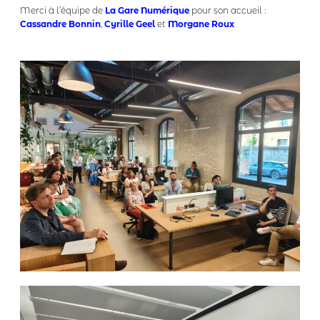
Merci à l’équipe de
La Gare Numérique
pour son accueil :
Cassandre Bonnin
,
Cyrille Geel
et
Morgane Roux