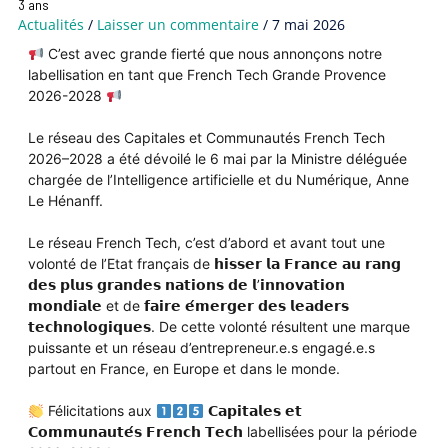
3 ans
Actualités
/
Laisser un commentaire
/
7 mai 2026
C’est avec grande fierté que nous annonçons notre
labellisation en tant que French Tech Grande Provence
2026-2028
Le réseau des Capitales et Communautés French Tech
2026–2028 a été dévoilé le 6 mai par la Ministre déléguée
chargée de l’Intelligence artificielle et du Numérique, Anne
Le Hénanff.
Le réseau French Tech, c’est d’abord et avant tout une
volonté de l’Etat français de 𝗵𝗶𝘀𝘀𝗲𝗿 𝗹𝗮 𝗙𝗿𝗮𝗻𝗰𝗲 𝗮𝘂 𝗿𝗮𝗻𝗴
𝗱𝗲𝘀 𝗽𝗹𝘂𝘀 𝗴𝗿𝗮𝗻𝗱𝗲𝘀 𝗻𝗮𝘁𝗶𝗼𝗻𝘀 𝗱𝗲 𝗹’𝗶𝗻𝗻𝗼𝘃𝗮𝘁𝗶𝗼𝗻
𝗺𝗼𝗻𝗱𝗶𝗮𝗹𝗲 et de 𝗳𝗮𝗶𝗿𝗲 𝗲́𝗺𝗲𝗿𝗴𝗲𝗿 𝗱𝗲𝘀 𝗹𝗲𝗮𝗱𝗲𝗿𝘀
𝘁𝗲𝗰𝗵𝗻𝗼𝗹𝗼𝗴𝗶𝗾𝘂𝗲𝘀. De cette volonté résultent une marque
puissante et un réseau d’entrepreneur.e.s engagé.e.s
partout en France, en Europe et dans le monde.
Félicitations aux
𝗖𝗮𝗽𝗶𝘁𝗮𝗹𝗲𝘀 𝗲𝘁
𝗖𝗼𝗺𝗺𝘂𝗻𝗮𝘂𝘁𝗲́𝘀 𝗙𝗿𝗲𝗻𝗰𝗵 𝗧𝗲𝗰𝗵 labellisées pour la période