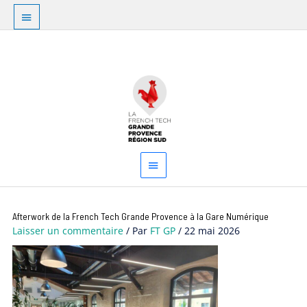
Aller
Au
au
dessus
contenu
Menu
de
principal
l'en-
tête
Navigation
Afterwork de la French Tech Grande Provence à la Gare Numérique
des
Laisser un commentaire
/ Par
FT GP
/
22 mai 2026
articles